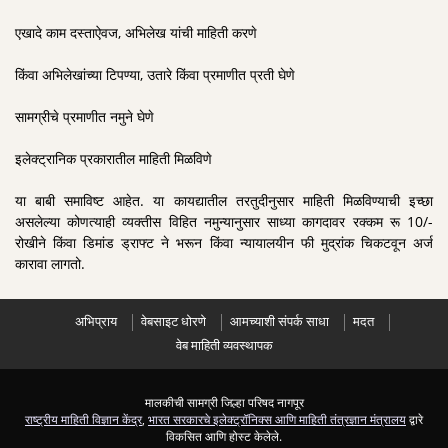
एखादे काम दस्ताऐवज, अभिलेख यांची माहिती करणे
किंवा अभिलेखांच्या टिपण्या, उतारे किंवा प्रमाणीत प्रती घेणे
सामग्रीचे प्रमाणीत नमुने घेणे
इलेक्ट्रानिक प्रकारातील माहिती मिळविणे
या बाबी समाविष्ट आहेत. या कायद्यातील तरतुदीनुसार माहिती मिळविण्याची इच्छा
असलेल्या कोणत्याही व्यक्तीस विहित नमुन्यानुसार साध्या कागदावर रक्कम रू 10/-
रोखीने किंवा डिमांड ड्राफ्ट ने भरून किंवा न्यायालयीन फी मुद्रांक चिकटवून अर्ज
कारावा लागतो.
अभिप्राय
वेबसाइट धोरणे
आमच्याशी संपर्क साधा
मदत
वेब माहिती व्यवस्थापक
मालकीची सामग्री जिल्हा परिषद नागपूर
राष्ट्रीय माहिती विज्ञान केंद्र
,
भारत सरकारचे इलेक्ट्रॉनिक्स आणि माहिती तंत्रज्ञान मंत्रालय
द्वारे
विकसित आणि होस्ट केलेले.