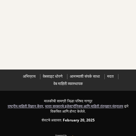
अभिप्राय
वेबसाइट धोरणे
आमच्याशी संपर्क साधा
मदत
वेब माहिती व्यवस्थापक
मालकीची सामग्री जिल्हा परिषद नागपूर
राष्ट्रीय माहिती विज्ञान केंद्र
,
भारत सरकारचे इलेक्ट्रॉनिक्स आणि माहिती तंत्रज्ञान मंत्रालय
द्वारे
विकसित आणि होस्ट केलेले.
शेवटचे अद्यावत:
February 20, 2025