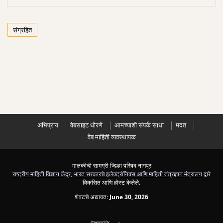
संग्रहित
अभिप्राय
वेबसाइट धोरणे
आमच्याशी संपर्क साधा
मदत
वेब माहिती व्यवस्थापक
मालकीची सामग्री जिल्हा परिषद नागपूर
राष्ट्रीय माहिती विज्ञान केंद्र
,
भारत सरकारचे इलेक्ट्रॉनिक्स आणि माहिती तंत्रज्ञान मंत्रालय
द्वारे
विकसित आणि होस्ट केलेले.
शेवटचे अद्यावत:
June 30, 2026