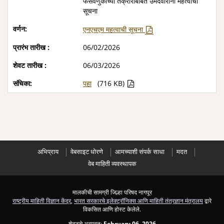
फसवणुकीच्या तक्रारीबाबत उमेदवारांना महत्वाची
सूचना
एनएचएम महत्वाची सूचना
06/02/2026
06/03/2026
पहा
(716 KB)
अभिप्राय
वेबसाइट धोरणे
आमच्याशी संपर्क साधा
मदत
वेब माहिती व्यवस्थापक
मालकीची सामग्री जिल्हा परिषद नागपूर
राष्ट्रीय माहिती विज्ञान केंद्र
,
भारत सरकारचे इलेक्ट्रॉनिक्स आणि माहिती तंत्रज्ञान मंत्रालय
द्वारे
विकसित आणि होस्ट केलेले.
शेवटचे अद्यावत:
February 06, 2026