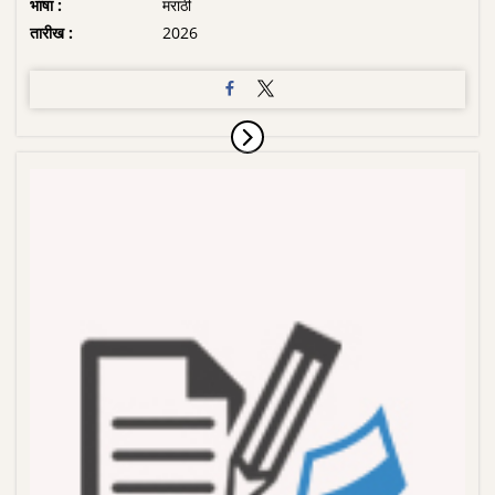
भाषा :
मराठी
तारीख :
2026