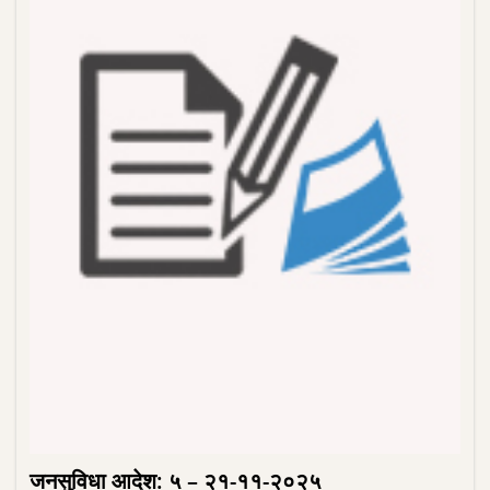
जनसुविधा आदेश: ५ – २१-११-२०२५