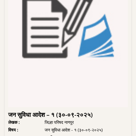
जन सुविधा आदेश – १ (३०-०९-२०२५)
लेखक :
जिल्हा परिषद नागपूर
विषय :
जन सुविधा आदेश - १ (३०-०९-२०२५)