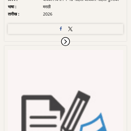
भाषा :
मराठी
तारीख :
2026